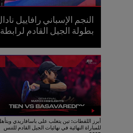
النجم الإسباني رافاييل نادا
بطولة الجيل القادم لرابط
أبرز اللقطات: تين يتغلب على باسافاريدي ويتأه
للمباراة النهائية في نهائيات الجيل القادم للتنس