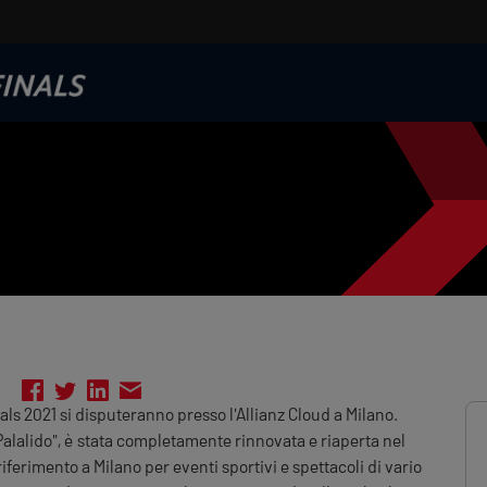
ls 2021 si disputeranno presso l'Allianz Cloud a Milano.
alalido", è stata completamente rinnovata e riaperta nel
ferimento a Milano per eventi sportivi e spettacoli di vario