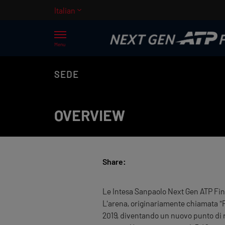
Italian
Menu
SEDE
OVERVIEW
Share:
Le Intesa Sanpaolo Next Gen ATP Fina
L'arena, originariamente chiamata "P
2019, diventando un nuovo punto di ri