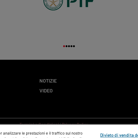
NOTIZIE
VIDEO
Termini e Condizioni
|
Privacy Policy
 analizzare le prestazioni e il traffico sul nostro
Divieto di vendita d